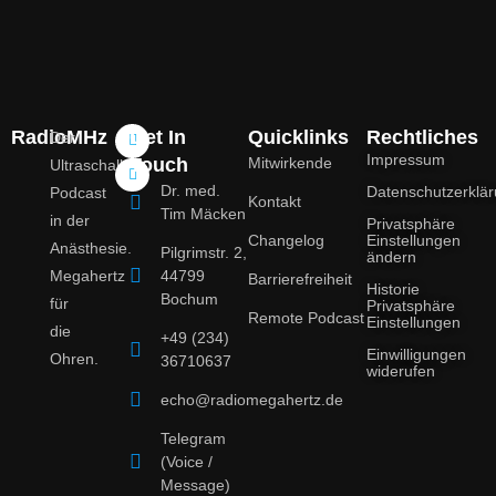
RadioMHz
Get In
Quicklinks
Rechtliches
Der
Impressum
Touch
Mitwirkende
Ultraschall-
Dr. med.
Datenschutzerklä
Podcast
Kontakt
Tim Mäcken
in der
Privatsphäre
Changelog
Einstellungen
Anästhesie.
Pilgrimstr. 2,
ändern
Megahertz
44799
Barrierefreiheit
Historie
Bochum
für
Privatsphäre
Remote Podcast
Einstellungen
die
+49 (234)
Einwilligungen
Ohren.
36710637
widerufen
echo@radiomegahertz.de
Telegram
(Voice /
Message)